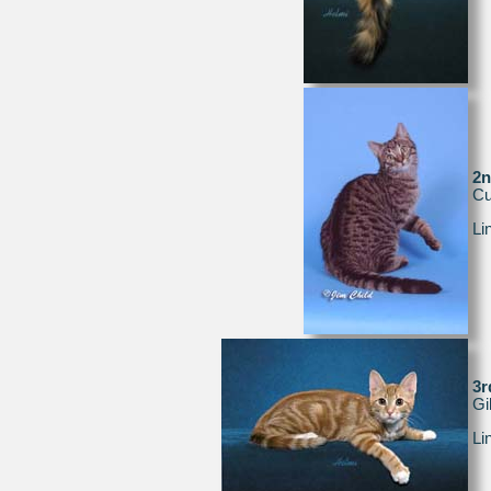
2
Cu
Li
3
Gi
Li