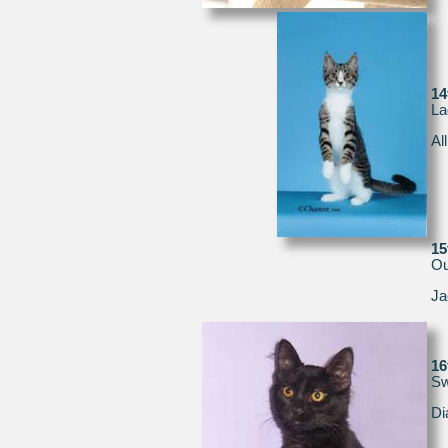
1
La
Al
1
Ou
Ja
1
Sw
Di