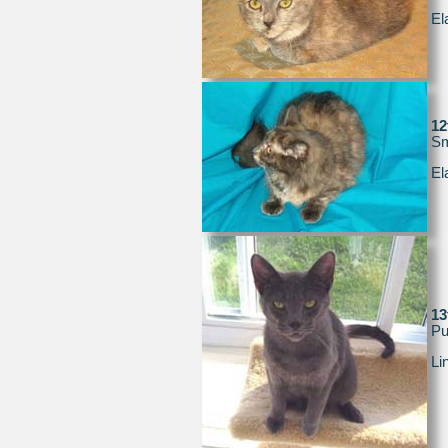
El
1
Sm
El
1
Pu
Li