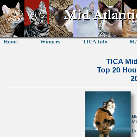
Home
Winners
TICA Info
MA
TICA Mid
Top 20 Hou
2
B
Mi
Li