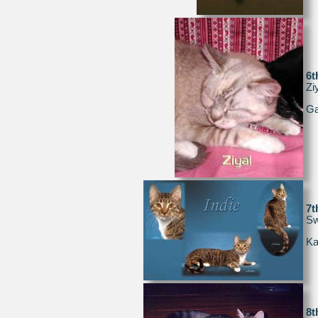
6
Zi
Ga
7
Sw
Ka
8