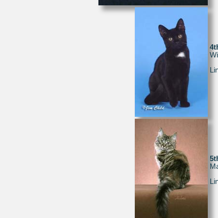
4
Wi
Li
5
Ma
Li