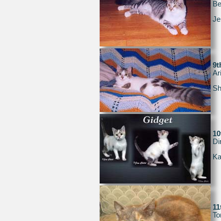
Be
Je
9
Ar
Sh
1
Di
Ka
1
To