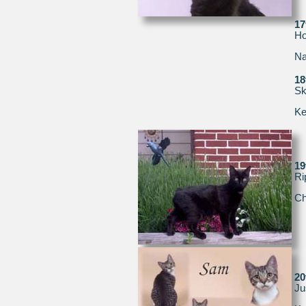
1
Ho
Na
1
Sk
Ke
1
Ri
Ch
2
Ju